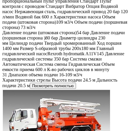
пропорциональный пульт управления Стандарт Пульт
контроля с проводом Стандарт Вибратор Опция Водяной
насос Нержавеющая сталь, гидравлический привод 20 бар 120
л/мин Водяной бак 600 л Характеристики насоса Объем
подачи (штоковая сторона)109 м3/ч Объем подачи (поршневая
сторона) 73 м3/ч
Давление подачи (штоковая сторона)54 бар Давление подачи
(поршневая сторона )80 бар Диаметр цилиндра 230
мм Цилиндр подачи Твердый хромированный Ход поршня
1400 мм Размер S-образной трубы 200х180 мм Главный
гидравлический насосRexroth hydromatik A11V145 Давление
гидравлической системы 350 бар Система смазки
Автоматическая Система смены Гидравлическая Объем
емкости приема 600 л К-во рабочих циклов в минуту
31 Диапазон объема подачи 16-109 м3/ч
Характеристики стрелы Высота подачи 24.5 м Дальность
подачи 20.5 м
Посмотреть полностью