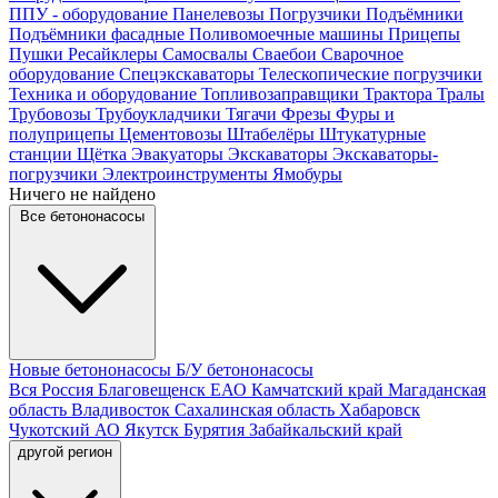
ППУ - оборудование
Панелевозы
Погрузчики
Подъёмники
Подъёмники фасадные
Поливомоечные машины
Прицепы
Пушки
Ресайклеры
Самосвалы
Сваебои
Сварочное
оборудование
Спецэкскаваторы
Телескопические погрузчики
Техника и оборудование
Топливозаправщики
Трактора
Тралы
Трубовозы
Трубоукладчики
Тягачи
Фрезы
Фуры и
полуприцепы
Цементовозы
Штабелёры
Штукатурные
станции
Щётка
Эвакуаторы
Экскаваторы
Экскаваторы-
погрузчики
Электроинструменты
Ямобуры
Ничего не найдено
Все бетононасосы
Новые бетононасосы
Б/У бетононасосы
Вся Россия
Благовещенск
ЕАО
Камчатский край
Магаданская
область
Владивосток
Сахалинская область
Хабаровск
Чукотский АО
Якутск
Бурятия
Забайкальский край
другой регион