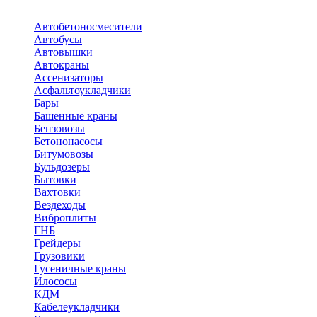
Автобетоносмесители
Автобусы
Автовышки
Автокраны
Ассенизаторы
Асфальтоукладчики
Бары
Башенные краны
Бензовозы
Бетононасосы
Битумовозы
Бульдозеры
Бытовки
Вахтовки
Вездеходы
Виброплиты
ГНБ
Грейдеры
Грузовики
Гусеничные краны
Илососы
КДМ
Кабелеукладчики