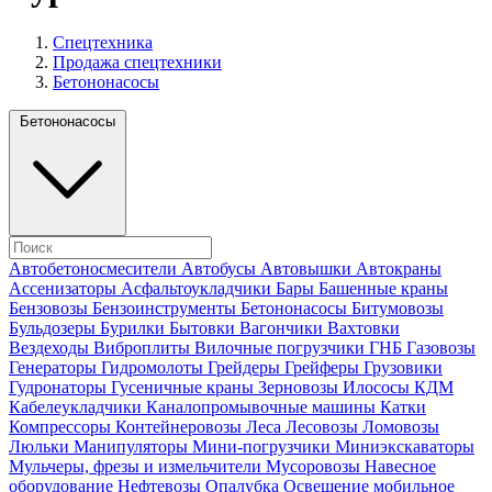
Спецтехника
Продажа спецтехники
Бетононасосы
Бетононасосы
Автобетоносмесители
Автобусы
Автовышки
Автокраны
Ассенизаторы
Асфальтоукладчики
Бары
Башенные краны
Бензовозы
Бензоинструменты
Бетононасосы
Битумовозы
Бульдозеры
Бурилки
Бытовки
Вагончики
Вахтовки
Вездеходы
Виброплиты
Вилочные погрузчики
ГНБ
Газовозы
Генераторы
Гидромолоты
Грейдеры
Грейферы
Грузовики
Гудронаторы
Гусеничные краны
Зерновозы
Илососы
КДМ
Кабелеукладчики
Каналопромывочные машины
Катки
Компрессоры
Контейнеровозы
Леса
Лесовозы
Ломовозы
Люльки
Манипуляторы
Мини-погрузчики
Миниэкскаваторы
Мульчеры, фрезы и измельчители
Мусоровозы
Навесное
оборудование
Нефтевозы
Опалубка
Освещение мобильное