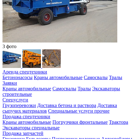
3 фото
Аренда спецтехники
Бетононасосы
Краны автомобильные
Самосвалы
Тралы
Заявки
Краны автомобильные
Самосвалы
Тралы
Экскаваторы
строительные
Спецуслуги
Грузоперевозки
Доставка бетона и раствора
Доставка
сыпучих материалов
Специальные услуги прочие
Продажа спецтехники
Краны автомобильные
Погрузчики фронтальные
Трактора
Экскаваторы специальные
Продажа запчастей
Грузовики
Бульдозеры
Погрузчики вилочные
Автогрейдеры