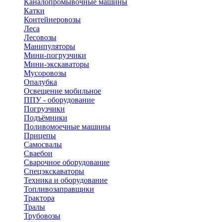
Каналопромывочные машины
Катки
Контейнеровозы
Леса
Лесовозы
Манипуляторы
Мини-погрузчики
Мини-экскаваторы
Мусоровозы
Опалубка
Освещение мобильное
ППУ - оборудование
Погрузчики
Подъёмники
Поливомоечные машины
Прицепы
Самосвалы
Сваебои
Сварочное оборудование
Спецэкскаваторы
Техника и оборудование
Топливозаправщики
Трактора
Тралы
Трубовозы