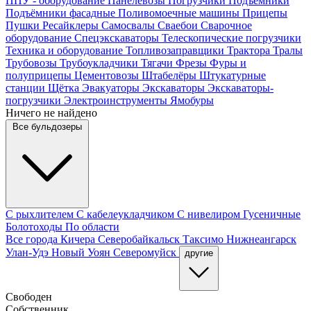
ППУ - оборудование
Панелевозы
Погрузчики
Подъёмники
Подъёмники фасадные
Поливомоечные машины
Прицепы
Пушки
Ресайклеры
Самосвалы
Сваебои
Сварочное
оборудование
Спецэкскаваторы
Телескопические погрузчики
Техника и оборудование
Топливозаправщики
Трактора
Тралы
Трубовозы
Трубоукладчики
Тягачи
Фрезы
Фуры и
полуприцепы
Цементовозы
Штабелёры
Штукатурные
станции
Щётка
Эвакуаторы
Экскаваторы
Экскаваторы-
погрузчики
Электроинструменты
Ямобуры
Ничего не найдено
Все бульдозеры
С рыхлителем
С кабелеукладчиком
С нивелиром
Гусеничные
Болотоходы
По области
Все города
Кичера
Северобайкальск
Таксимо
Нижнеангарск
Улан-Удэ
Новый Уоян
Северомуйск
другие
Свободен
Собственник