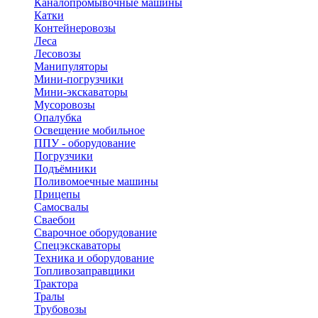
Каналопромывочные машины
Катки
Контейнеровозы
Леса
Лесовозы
Манипуляторы
Мини-погрузчики
Мини-экскаваторы
Мусоровозы
Опалубка
Освещение мобильное
ППУ - оборудование
Погрузчики
Подъёмники
Поливомоечные машины
Прицепы
Самосвалы
Сваебои
Сварочное оборудование
Спецэкскаваторы
Техника и оборудование
Топливозаправщики
Трактора
Тралы
Трубовозы