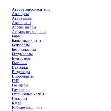
Автобетоносмесители
Автобусы
Автовышки
Автокраны
Ассенизаторы
Асфальтоукладчики
Бары
Башенные краны
Бензовозы
Бетононасосы
Битумовозы
Бульдозеры
Бытовки
Вахтовки
Вездеходы
Виброплиты
ГНБ
Грейдеры
Грузовики
Гусеничные краны
Илососы
КДМ
Кабелеукладчики