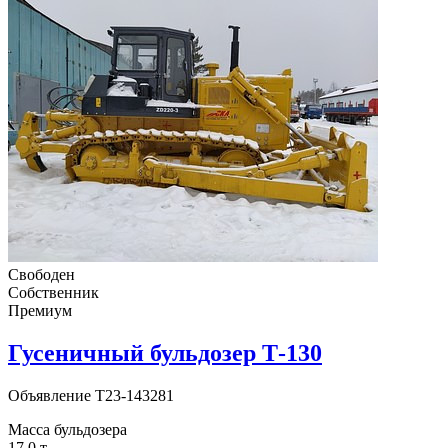
Свободен
Собственник
Премиум
Гусеничный бульдозер Т-130
Объявление
T23-143281
Масса бульдозера
17,0 т