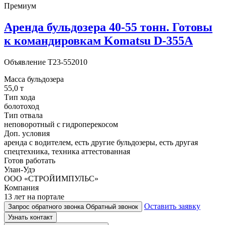
Премиум
Аренда бульдозера 40-55 тонн. Готовы
к командировкам Komatsu D-355A
Объявление
T23-552010
Масса бульдозера
55,0 т
Тип хода
болотоход
Тип отвала
неповоротный с гидроперекосом
Доп. условия
аренда с водителем, есть другие бульдозеры, есть другая
спецтехника, техника аттестованная
Готов работать
Улан-Удэ
ООО «СТРОЙИМПУЛЬС»
Компания
13 лет на портале
Оставить заявку
Запрос обратного звонка
Обратный звонок
Узнать контакт