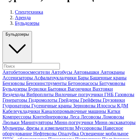
Спецтехника
Аренда
Бульдозеры
Бульдозеры
Автобетоносмесители
Автобусы
Автовышки
Автокраны
Ассенизаторы
Асфальтоукладчики
Бары
Башенные краны
Бензовозы
Бензоинструменты
Бетононасосы
Битумовозы
Бульдозеры
Бурилки
Бытовки
Вагончики
Вахтовки
Вездеходы
Виброплиты
Вилочные погрузчики
ГНБ
Газовозы
Генераторы
Гидромолоты
Грейдеры
Грейферы
Грузовики
Гудронаторы
Гусеничные краны
Зерновозы
Илососы
КДМ
Кабелеукладчики
Каналопромывочные машины
Катки
Компрессоры
Контейнеровозы
Леса
Лесовозы
Ломовозы
Люльки
Манипуляторы
Мини-погрузчики
Мини-экскаваторы
Мульчеры, фрезы и измельчители
Мусоровозы
Навесное
оборудование
Нефтевозы
Опалубка
Освещение мобильное