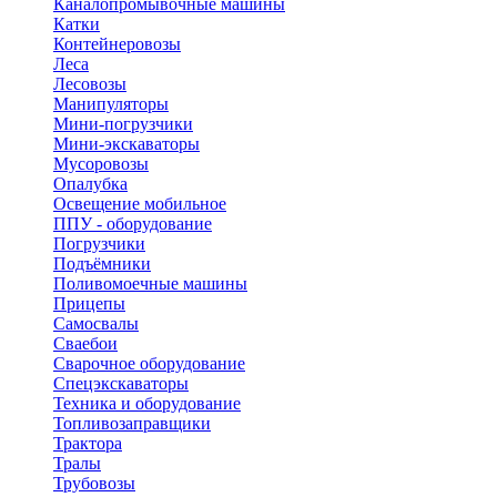
Каналопромывочные машины
Катки
Контейнеровозы
Леса
Лесовозы
Манипуляторы
Мини-погрузчики
Мини-экскаваторы
Мусоровозы
Опалубка
Освещение мобильное
ППУ - оборудование
Погрузчики
Подъёмники
Поливомоечные машины
Прицепы
Самосвалы
Сваебои
Сварочное оборудование
Спецэкскаваторы
Техника и оборудование
Топливозаправщики
Трактора
Тралы
Трубовозы