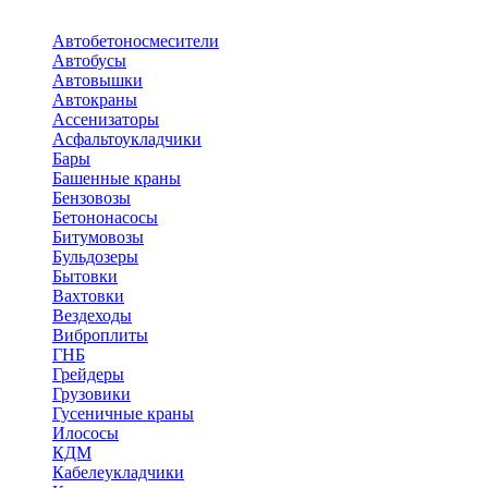
Автобетоносмесители
Автобусы
Автовышки
Автокраны
Ассенизаторы
Асфальтоукладчики
Бары
Башенные краны
Бензовозы
Бетононасосы
Битумовозы
Бульдозеры
Бытовки
Вахтовки
Вездеходы
Виброплиты
ГНБ
Грейдеры
Грузовики
Гусеничные краны
Илососы
КДМ
Кабелеукладчики