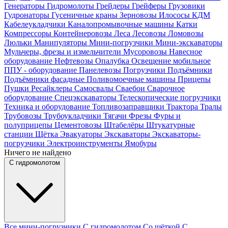
Генераторы
Гидромолоты
Грейдеры
Грейферы
Грузовики
Гудронаторы
Гусеничные краны
Зерновозы
Илососы
КДМ
Кабелеукладчики
Каналопромывочные машины
Катки
Компрессоры
Контейнеровозы
Леса
Лесовозы
Ломовозы
Люльки
Манипуляторы
Мини-погрузчики
Мини-экскаваторы
Мульчеры, фрезы и измельчители
Мусоровозы
Навесное
оборудование
Нефтевозы
Опалубка
Освещение мобильное
ППУ - оборудование
Панелевозы
Погрузчики
Подъёмники
Подъёмники фасадные
Поливомоечные машины
Прицепы
Пушки
Ресайклеры
Самосвалы
Сваебои
Сварочное
оборудование
Спецэкскаваторы
Телескопические погрузчики
Техника и оборудование
Топливозаправщики
Трактора
Тралы
Трубовозы
Трубоукладчики
Тягачи
Фрезы
Фуры и
полуприцепы
Цементовозы
Штабелёры
Штукатурные
станции
Щётка
Эвакуаторы
Экскаваторы
Экскаваторы-
погрузчики
Электроинструменты
Ямобуры
Ничего не найдено
С гидромолотом
Все мини-погрузчики
С гидромолотом
Со щёткой
С