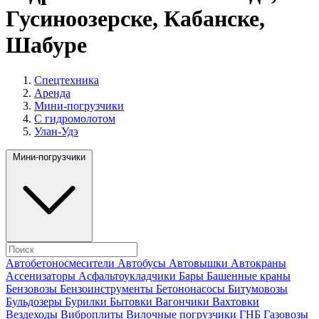
Гусиноозерске, Кабанске,
Шабуре
Спецтехника
Аренда
Мини-погрузчики
С гидромолотом
Улан-Удэ
Мини-погрузчики
Автобетоносмесители
Автобусы
Автовышки
Автокраны
Ассенизаторы
Асфальтоукладчики
Бары
Башенные краны
Бензовозы
Бензоинструменты
Бетононасосы
Битумовозы
Бульдозеры
Бурилки
Бытовки
Вагончики
Вахтовки
Вездеходы
Виброплиты
Вилочные погрузчики
ГНБ
Газовозы