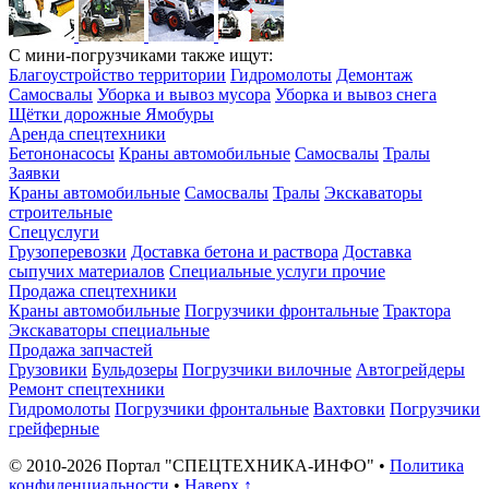
С мини-погрузчиками также ищут:
Благоустройство территории
Гидромолоты
Демонтаж
Самосвалы
Уборка и вывоз мусора
Уборка и вывоз снега
Щётки дорожные
Ямобуры
Аренда спецтехники
Бетононасосы
Краны автомобильные
Самосвалы
Тралы
Заявки
Краны автомобильные
Самосвалы
Тралы
Экскаваторы
строительные
Спецуслуги
Грузоперевозки
Доставка бетона и раствора
Доставка
сыпучих материалов
Специальные услуги прочие
Продажа спецтехники
Краны автомобильные
Погрузчики фронтальные
Трактора
Экскаваторы специальные
Продажа запчастей
Грузовики
Бульдозеры
Погрузчики вилочные
Автогрейдеры
Ремонт спецтехники
Гидромолоты
Погрузчики фронтальные
Вахтовки
Погрузчики
грейферные
© 2010-2026 Портал "СПЕЦТЕХНИКА-ИНФО"
•
Политика
конфиденциальности
•
Наверх ↑