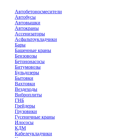
Автобетоносмесители
Автобусы
Автовышки
Автокраны
Ассенизаторы
Асфальтоукладчики
Бары
Башенные краны
Бензовозы
Бетононасосы
Битумовозы
Бульдозеры
Бытовки
Вахтовки
Вездеходы
Виброплиты
ГНБ
Грейдеры
Грузовики
Гусеничные краны
Илососы
КДМ
Кабелеукладчики