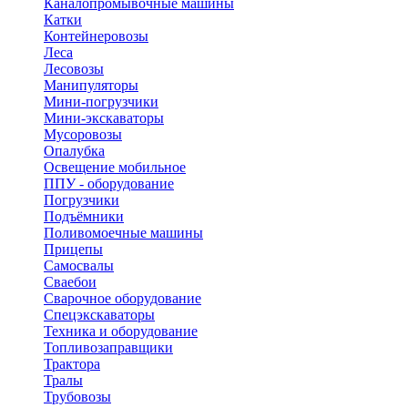
Каналопромывочные машины
Катки
Контейнеровозы
Леса
Лесовозы
Манипуляторы
Мини-погрузчики
Мини-экскаваторы
Мусоровозы
Опалубка
Освещение мобильное
ППУ - оборудование
Погрузчики
Подъёмники
Поливомоечные машины
Прицепы
Самосвалы
Сваебои
Сварочное оборудование
Спецэкскаваторы
Техника и оборудование
Топливозаправщики
Трактора
Тралы
Трубовозы