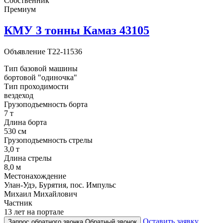
Собственник
Премиум
КМУ 3 тонны Камаз 43105
Объявление
T22-11536
Тип базовой машины
бортовой "одиночка"
Тип проходимости
вездеход
Грузоподъемность борта
7 т
Длина борта
530 cм
Грузоподъемность стрелы
3,0 т
Длина стрелы
8,0 м
Местонахождение
Улан-Удэ, Бурятия, пос. Импульс
Михаил Михайлович
Частник
13 лет на портале
Оставить заявку
Запрос обратного звонка
Обратный звонок