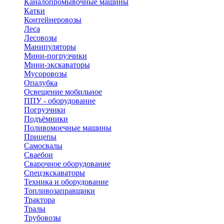
Каналопромывочные машины
Катки
Контейнеровозы
Леса
Лесовозы
Манипуляторы
Мини-погрузчики
Мини-экскаваторы
Мусоровозы
Опалубка
Освещение мобильное
ППУ - оборудование
Погрузчики
Подъёмники
Поливомоечные машины
Прицепы
Самосвалы
Сваебои
Сварочное оборудование
Спецэкскаваторы
Техника и оборудование
Топливозаправщики
Трактора
Тралы
Трубовозы