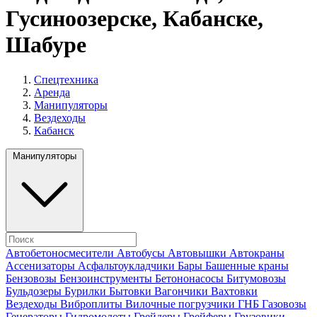
Гусиноозерске, Кабанске,
Шабуре
Спецтехника
Аренда
Манипуляторы
Вездеходы
Кабанск
Манипуляторы
Автобетоносмесители
Автобусы
Автовышки
Автокраны
Ассенизаторы
Асфальтоукладчики
Бары
Башенные краны
Бензовозы
Бензоинструменты
Бетононасосы
Битумовозы
Бульдозеры
Бурилки
Бытовки
Вагончики
Вахтовки
Вездеходы
Виброплиты
Вилочные погрузчики
ГНБ
Газовозы
Генераторы
Гидромолоты
Грейдеры
Грейферы
Грузовики