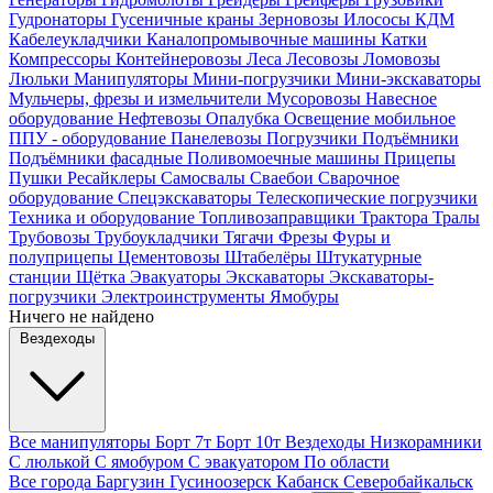
Гудронаторы
Гусеничные краны
Зерновозы
Илососы
КДМ
Кабелеукладчики
Каналопромывочные машины
Катки
Компрессоры
Контейнеровозы
Леса
Лесовозы
Ломовозы
Люльки
Манипуляторы
Мини-погрузчики
Мини-экскаваторы
Мульчеры, фрезы и измельчители
Мусоровозы
Навесное
оборудование
Нефтевозы
Опалубка
Освещение мобильное
ППУ - оборудование
Панелевозы
Погрузчики
Подъёмники
Подъёмники фасадные
Поливомоечные машины
Прицепы
Пушки
Ресайклеры
Самосвалы
Сваебои
Сварочное
оборудование
Спецэкскаваторы
Телескопические погрузчики
Техника и оборудование
Топливозаправщики
Трактора
Тралы
Трубовозы
Трубоукладчики
Тягачи
Фрезы
Фуры и
полуприцепы
Цементовозы
Штабелёры
Штукатурные
станции
Щётка
Эвакуаторы
Экскаваторы
Экскаваторы-
погрузчики
Электроинструменты
Ямобуры
Ничего не найдено
Вездеходы
Все манипуляторы
Борт 7т
Борт 10т
Вездеходы
Низкорамники
С люлькой
С ямобуром
С эвакуатором
По области
Все города
Баргузин
Гусиноозерск
Кабанск
Северобайкальск