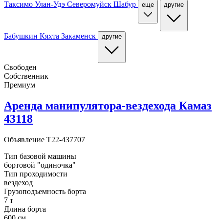
Таксимо
Улан-Удэ
Северомуйск
Шабур
еще
другие
Бабушкин
Кяхта
Закаменск
другие
Свободен
Собственник
Премиум
Аренда манипулятора-вездехода Камаз
43118
Объявление
T22-437707
Тип базовой машины
бортовой "одиночка"
Тип проходимости
вездеход
Грузоподъемность борта
7 т
Длина борта
600 cм