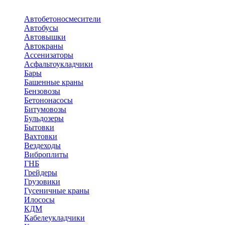
Автобетоносмесители
Автобусы
Автовышки
Автокраны
Ассенизаторы
Асфальтоукладчики
Бары
Башенные краны
Бензовозы
Бетононасосы
Битумовозы
Бульдозеры
Бытовки
Вахтовки
Вездеходы
Виброплиты
ГНБ
Грейдеры
Грузовики
Гусеничные краны
Илососы
КДМ
Кабелеукладчики