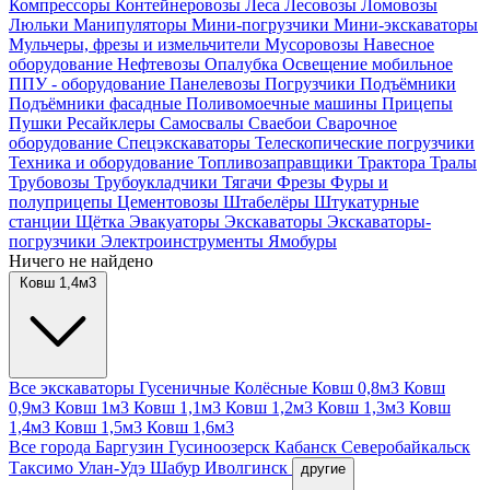
Компрессоры
Контейнеровозы
Леса
Лесовозы
Ломовозы
Люльки
Манипуляторы
Мини-погрузчики
Мини-экскаваторы
Мульчеры, фрезы и измельчители
Мусоровозы
Навесное
оборудование
Нефтевозы
Опалубка
Освещение мобильное
ППУ - оборудование
Панелевозы
Погрузчики
Подъёмники
Подъёмники фасадные
Поливомоечные машины
Прицепы
Пушки
Ресайклеры
Самосвалы
Сваебои
Сварочное
оборудование
Спецэкскаваторы
Телескопические погрузчики
Техника и оборудование
Топливозаправщики
Трактора
Тралы
Трубовозы
Трубоукладчики
Тягачи
Фрезы
Фуры и
полуприцепы
Цементовозы
Штабелёры
Штукатурные
станции
Щётка
Эвакуаторы
Экскаваторы
Экскаваторы-
погрузчики
Электроинструменты
Ямобуры
Ничего не найдено
Ковш 1,4м3
Все экскаваторы
Гусеничные
Колёсные
Ковш 0,8м3
Ковш
0,9м3
Ковш 1м3
Ковш 1,1м3
Ковш 1,2м3
Ковш 1,3м3
Ковш
1,4м3
Ковш 1,5м3
Ковш 1,6м3
Все города
Баргузин
Гусиноозерск
Кабанск
Северобайкальск
Таксимо
Улан-Удэ
Шабур
Иволгинск
другие