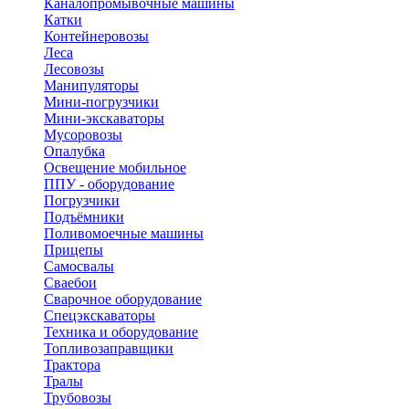
Каналопромывочные машины
Катки
Контейнеровозы
Леса
Лесовозы
Манипуляторы
Мини-погрузчики
Мини-экскаваторы
Мусоровозы
Опалубка
Освещение мобильное
ППУ - оборудование
Погрузчики
Подъёмники
Поливомоечные машины
Прицепы
Самосвалы
Сваебои
Сварочное оборудование
Спецэкскаваторы
Техника и оборудование
Топливозаправщики
Трактора
Тралы
Трубовозы