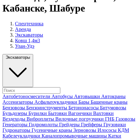
Кабанске, Шабуре
Спецтехника
Аренда
Экскаваторы
Ковш 1,4м3
Улан-Удэ
Экскаваторы
Автобетоносмесители
Автобусы
Автовышки
Автокраны
Ассенизаторы
Асфальтоукладчики
Бары
Башенные краны
Бензовозы
Бензоинструменты
Бетононасосы
Битумовозы
Бульдозеры
Бурилки
Бытовки
Вагончики
Вахтовки
Вездеходы
Виброплиты
Вилочные погрузчики
ГНБ
Газовозы
Генераторы
Гидромолоты
Грейдеры
Грейферы
Грузовики
Гудронаторы
Гусеничные краны
Зерновозы
Илососы
КДМ
Кабелеукладчики
Каналопромывочные машины
Катки