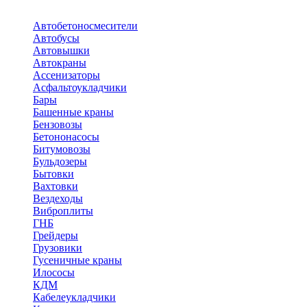
Автобетоносмесители
Автобусы
Автовышки
Автокраны
Ассенизаторы
Асфальтоукладчики
Бары
Башенные краны
Бензовозы
Бетононасосы
Битумовозы
Бульдозеры
Бытовки
Вахтовки
Вездеходы
Виброплиты
ГНБ
Грейдеры
Грузовики
Гусеничные краны
Илососы
КДМ
Кабелеукладчики